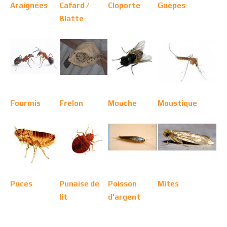
Araignées
Cafard /
Cloporte
Guèpes
Blatte
Fourmis
Frelon
Mouche
Moustique
Puces
Punaise de
Poisson
Mites
lit
d'argent