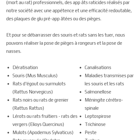
(mort au rat) professionnels, des app âts raticides réalisés par
notre société avec une appétence et une efficacité redoutable,
des plaques de glu pré-app âtées ou des pièges.
Et pour se débarrasser des souris et rats sans les tuer, nous
pouvons réaliser la pose de pièges à rongeurs et la pose de
nasses.
Dératisation
Canalisations
Souris (Mus Musculus)
Maladies transmises par
Rats d'égout ou surmulots
les souris et les rats
(Rattus Norvegicus)
Salmonellose
Rats noirs ou rats de grenier
Méningite cérébro-
(Rattus Rattus)
spinale
Lérots ou rats fruitiers - rats des
Leptospirose
vergers (Elioys Quercinus)
Trichinose
Mulots (Apodemus Sylvaticus)
Peste