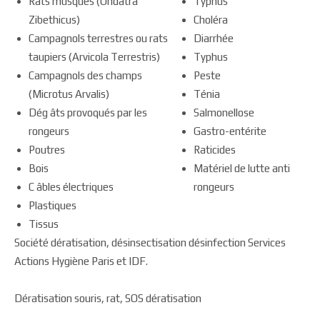
Rats musqués (Ondatra
Typhus
Zibethicus)
Choléra
Campagnols terrestres ou rats
Diarrhée
taupiers (Arvicola Terrestris)
Typhus
Campagnols des champs
Peste
(Microtus Arvalis)
Ténia
Dég âts provoqués par les
Salmonellose
rongeurs
Gastro-entérite
Poutres
Raticides
Bois
Matériel de lutte anti
C âbles électriques
rongeurs
Plastiques
Tissus
Société dératisation, désinsectisation désinfection Services
Actions Hygiène Paris et IDF.
Dératisation souris, rat, SOS dératisation