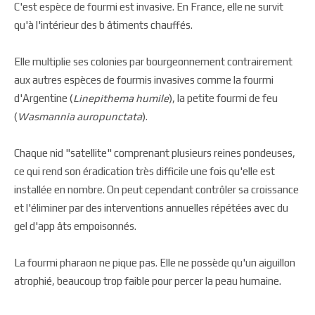
C'est espèce de fourmi est invasive. En France, elle ne survit
qu'à l'intérieur des b âtiments chauffés.
Elle multiplie ses colonies par bourgeonnement contrairement
aux autres espèces de fourmis invasives comme la fourmi
d'Argentine (
Linepithema humile
), la petite fourmi de feu
(
Wasmannia auropunctata
).
Chaque nid "satellite" comprenant plusieurs reines pondeuses,
ce qui rend son éradication très difficile une fois qu'elle est
installée en nombre. On peut cependant contrôler sa croissance
et l'éliminer par des interventions annuelles répétées avec du
gel d'app âts empoisonnés.
La fourmi pharaon ne pique pas. Elle ne possède qu'un aiguillon
atrophié, beaucoup trop faible pour percer la peau humaine.