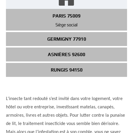
PARIS 75009
Siège social
GERMIGNY 77910
ASNIÈRES 92600
RUNGIS 94150
L’insecte tant redouté s’est invité dans votre logement, votre
hôtel ou votre entreprise, investissant matelas, canapés,
armoires, livres et autres objets. Pour lutter contre la punaise
de lit, le traitement insecticide vous semble bien dérisoire.
Mais alors que l’infestation est à son comble, vous ne savez