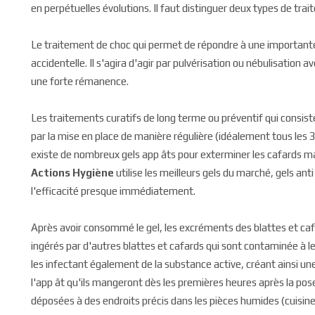
en perpétuelles évolutions. Il faut distinguer deux types de trai
Le traitement de choc qui permet de répondre à une importante 
accidentelle. Il s'agira d'agir par pulvérisation ou nébulisation
une forte rémanence.
Les traitements curatifs de long terme ou préventif qui consis
par la mise en place de manière régulière (idéalement tous les 3 
existe de nombreux gels app âts pour exterminer les cafards mai
Actions Hygiène
utilise les meilleurs gels du marché, gels an
l'efficacité presque immédiatement.
Après avoir consommé le gel, les excréments des blattes et ca
ingérés par d'autres blattes et cafards qui sont contaminée à le
les infectant également de la substance active, créant ainsi un
l'app ât qu'ils mangeront dès les premières heures après la pos
déposées à des endroits précis dans les pièces humides (cuisine,