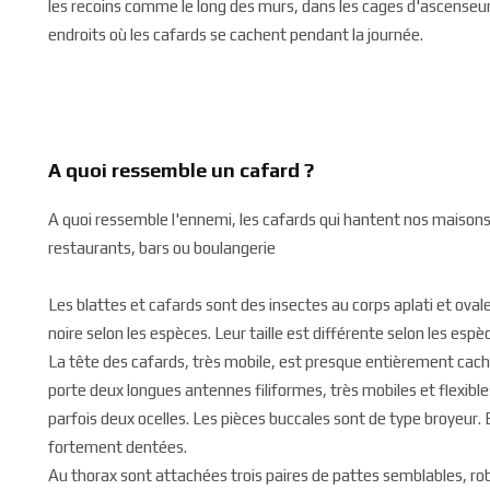
les recoins comme le long des murs, dans les cages d'ascenseur
endroits où les cafards se cachent pendant la journée.
A quoi ressemble un cafard ?
A quoi ressemble l'ennemi, les cafards qui hantent nos maison
restaurants, bars ou boulangerie
Les blattes et cafards sont des insectes au corps aplati et ovale,
noire selon les espèces. Leur taille est différente selon les espè
La tête des cafards, très mobile, est presque entièrement caché
porte deux longues antennes filiformes, très mobiles et flexib
parfois deux ocelles. Les pièces buccales sont de type broyeur
fortement dentées.
Au thorax sont attachées trois paires de pattes semblables, ro