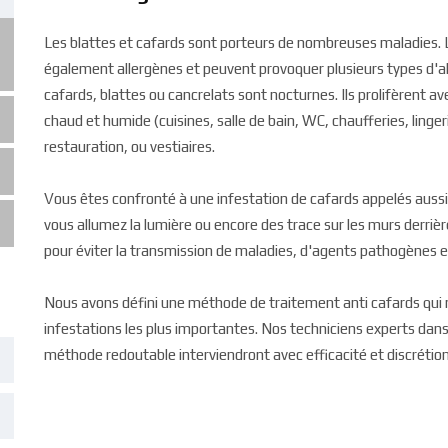
Les blattes et cafards sont porteurs de nombreuses maladies. 
également allergènes et peuvent provoquer plusieurs types d'all
cafards, blattes ou cancrelats sont nocturnes. Ils prolifèrent ave
chaud et humide (cuisines, salle de bain, WC, chaufferies, lingeri
restauration, ou vestiaires.
Vous êtes confronté à une infestation de cafards appelés aussi
vous allumez la lumière ou encore des trace sur les murs derri
pour éviter la transmission de maladies, d'agents pathogènes et
Nous avons défini une méthode de traitement anti cafards qui n
infestations les plus importantes. Nos techniciens experts dans 
méthode redoutable interviendront avec efficacité et discrétion