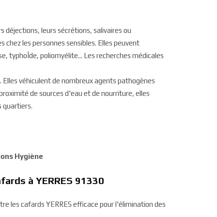
s déjections, leurs sécrétions, salivaires ou
s chez les personnes sensibles. Elles peuvent
, typhoÎde, poliomyélite... Les recherches médicales
se. Elles véhiculent de nombreux agents pathogènes
 proximité de sources d'eau et de nourriture, elles
 quartiers.
tions Hygiène
 cafards à YERRES 91330
ntre les cafards YERRES efficace pour l'élimination des