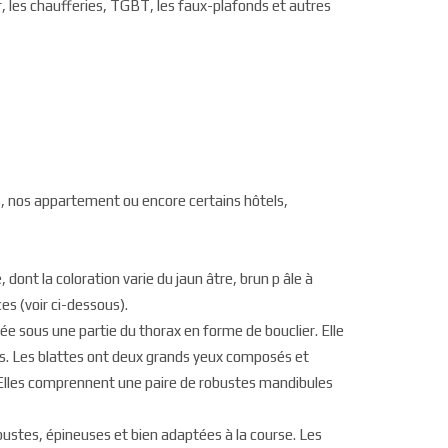
, les chaufferies, TGBT, les faux-plafonds et autres
s, nos appartement ou encore certains hôtels,
 dont la coloration varie du jaun âtre, brun p âle à
ces (voir ci-dessous).
e sous une partie du thorax en forme de bouclier. Elle
les. Les blattes ont deux grands yeux composés et
. Elles comprennent une paire de robustes mandibules
bustes, épineuses et bien adaptées à la course. Les