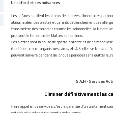
Le cafard et ses nuisances
Les cafards souillent les stocks de denrées alimentaires par leur
abdominales. Les blattes et cafards déclenchement des allergie
transmettre des maladies comme les salmonelles, la tuberculose
prouvent le lien entre les blattes et l'asthme.
Les blattes sont la cause de gastro-entérite et de salmonello
(bactéries, micro-organismes, virus, etc.). Si elles se trouvent à
peuvent survivre pendant de longues périodes sans quitter leurs
S.A.H - Services Ac
Eliminer définitivement les
Faire appel à nos services, c'est la garantie d'un traitement co
cafards et blattes qui nuisent à votre santé.