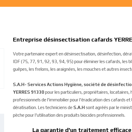
Entreprise désinsectisation cafards YERR
Votre partenaire expert en désinsectisation, désinfection, dé
IDF (75, 77, 91, 92, 93, 94, 95) pour éliminer les cafards, les bla
guêpes, les frelons, les araignées, les mouches et autres insecte
S.A.H- Services Actions Hygiène, société de désinfecti
YERRES 91330
pour les particuliers, propriétaires, locataires,
professionnels de l'immobilier pour l'éradication des cafards e
dératisation. Les techniciens de
S.A.H
sont agréés par le ministè
pèche pour l'utilisation des produits biocides professionnels.
La garantie d'un traitement efficace