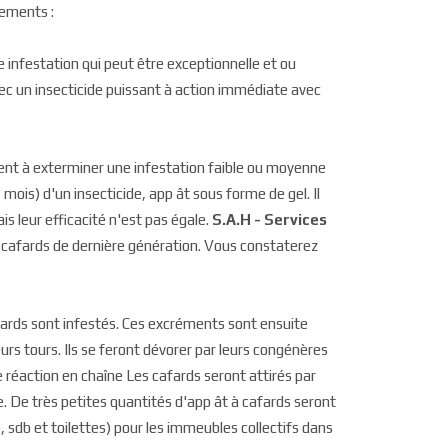
tements :
infestation qui peut être exceptionnelle et ou
 avec un insecticide puissant à action immédiate avec
tent à exterminer une infestation faible ou moyenne
mois) d'un insecticide, app ât sous forme de gel. Il
s leur efficacité n'est pas égale.
S.A.H - Services
ti cafards de dernière génération. Vous constaterez
fards sont infestés. Ces excréments sont ensuite
urs tours. Ils se feront dévorer par leurs congénères
e réaction en chaîne Les cafards seront attirés par
e. De très petites quantités d'app ât à cafards seront
 sdb et toilettes) pour les immeubles collectifs dans