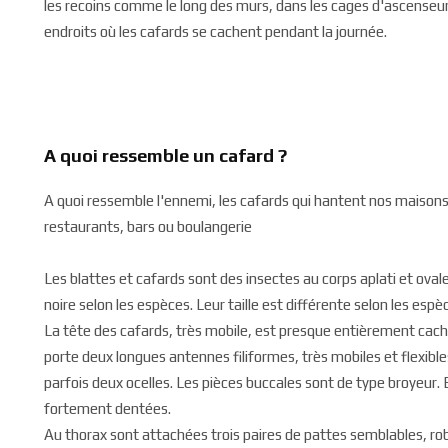
les recoins comme le long des murs, dans les cages d'ascenseur
endroits où les cafards se cachent pendant la journée.
A quoi ressemble un cafard ?
A quoi ressemble l'ennemi, les cafards qui hantent nos maison
restaurants, bars ou boulangerie
Les blattes et cafards sont des insectes au corps aplati et ovale,
noire selon les espèces. Leur taille est différente selon les espè
La tête des cafards, très mobile, est presque entièrement caché
porte deux longues antennes filiformes, très mobiles et flexib
parfois deux ocelles. Les pièces buccales sont de type broyeur
fortement dentées.
Au thorax sont attachées trois paires de pattes semblables, ro