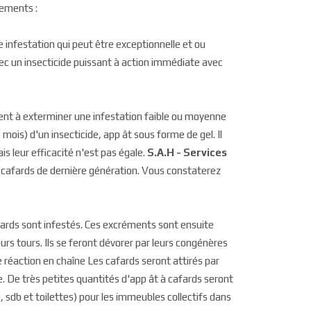
tements :
infestation qui peut être exceptionnelle et ou
 avec un insecticide puissant à action immédiate avec
tent à exterminer une infestation faible ou moyenne
mois) d'un insecticide, app ât sous forme de gel. Il
s leur efficacité n'est pas égale.
S.A.H - Services
ti cafards de dernière génération. Vous constaterez
fards sont infestés. Ces excréments sont ensuite
urs tours. Ils se feront dévorer par leurs congénères
e réaction en chaîne Les cafards seront attirés par
e. De très petites quantités d'app ât à cafards seront
 sdb et toilettes) pour les immeubles collectifs dans