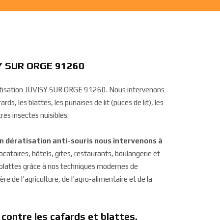
ISY SUR ORGE 91260
ératisation JUVISY SUR ORGE 91260. Nous intervenons
rds, les blattes, les punaises de lit (puces de lit), les
res insectes nuisibles.
on dératisation anti-souris nous intervenons à
 locataires, hôtels, gites, restaurants, boulangerie et
t blattes grâce à nos techniques modernes de
re de l'agriculture, de l'agro-alimentaire et de la
 contre les cafards et blattes.