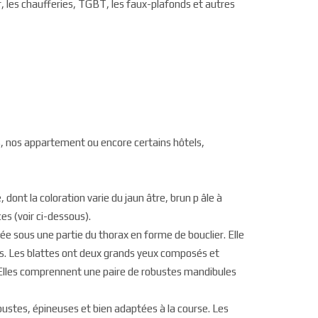
, les chaufferies, TGBT, les faux-plafonds et autres
s, nos appartement ou encore certains hôtels,
 dont la coloration varie du jaun âtre, brun p âle à
ces (voir ci-dessous).
e sous une partie du thorax en forme de bouclier. Elle
les. Les blattes ont deux grands yeux composés et
. Elles comprennent une paire de robustes mandibules
bustes, épineuses et bien adaptées à la course. Les