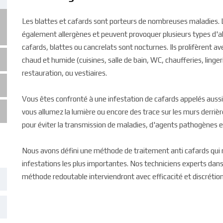
Les blattes et cafards sont porteurs de nombreuses maladies. 
également allergènes et peuvent provoquer plusieurs types d'all
cafards, blattes ou cancrelats sont nocturnes. Ils prolifèrent ave
chaud et humide (cuisines, salle de bain, WC, chaufferies, lingeri
restauration, ou vestiaires.
Vous êtes confronté à une infestation de cafards appelés aussi
vous allumez la lumière ou encore des trace sur les murs derri
pour éviter la transmission de maladies, d'agents pathogènes et
Nous avons défini une méthode de traitement anti cafards qui n
infestations les plus importantes. Nos techniciens experts dans 
méthode redoutable interviendront avec efficacité et discrétion