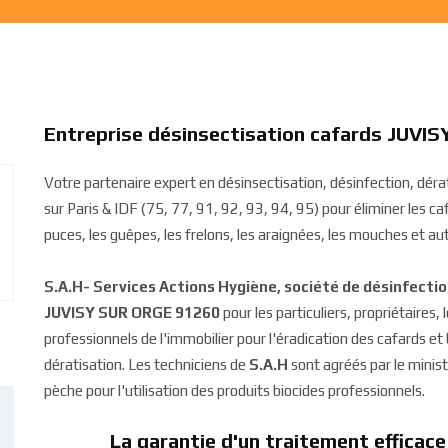
Entreprise désinsectisation cafards JUV
Votre partenaire expert en désinsectisation, désinfection, d
sur Paris & IDF (75, 77, 91, 92, 93, 94, 95) pour éliminer les cafa
puces, les guêpes, les frelons, les araignées, les mouches et aut
S.A.H- Services Actions Hygiène, société de désinfecti
JUVISY SUR ORGE 91260
pour les particuliers, propriétaires,
professionnels de l'immobilier pour l'éradication des cafards e
dératisation. Les techniciens de
S.A.H
sont agréés par le ministè
pèche pour l'utilisation des produits biocides professionnels.
La garantie d'un traitement efficace