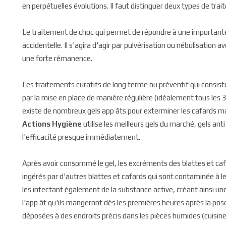
en perpétuelles évolutions. Il faut distinguer deux types de trai
Le traitement de choc qui permet de répondre à une importante 
accidentelle. Il s'agira d'agir par pulvérisation ou nébulisation
une forte rémanence.
Les traitements curatifs de long terme ou préventif qui consis
par la mise en place de manière régulière (idéalement tous les 3 
existe de nombreux gels app âts pour exterminer les cafards mai
Actions Hygiène
utilise les meilleurs gels du marché, gels an
l'efficacité presque immédiatement.
Après avoir consommé le gel, les excréments des blattes et ca
ingérés par d'autres blattes et cafards qui sont contaminée à le
les infectant également de la substance active, créant ainsi un
l'app ât qu'ils mangeront dès les premières heures après la pos
déposées à des endroits précis dans les pièces humides (cuisine,