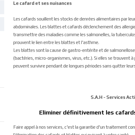
Le cafard et ses nuisances
Les cafards souillent les stocks de denrées alimentaires par leur
abdominales. Les blattes et cafards déclenchement des allergie
transmettre des maladies comme les salmonelles, la tuberculose
prouvent le lien entre les blattes et l'asthme.
Les blattes sont la cause de gastro-entérite et de salmonello
(bactéries, micro-organismes, virus, etc.). Si elles se trouvent à
peuvent survivre pendant de longues périodes sans quitter leurs
S.A.H - Services Ac
Eliminer définitivement les cafa
Faire appel à nos services, c'est la garantie d'un traitement c
l'élimination des cafards et blattes qui nuisent à votre santé.