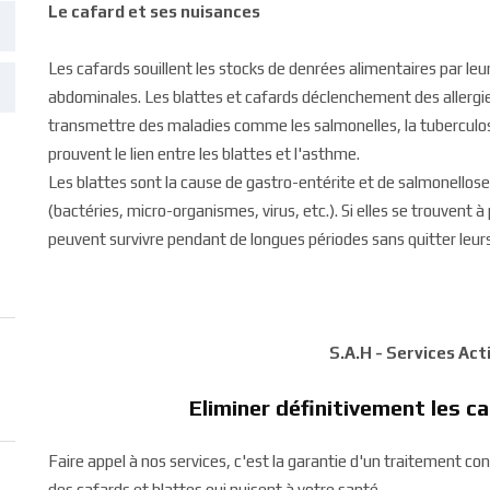
Le cafard et ses nuisances
Les cafards souillent les stocks de denrées alimentaires par leur
abdominales. Les blattes et cafards déclenchement des allergie
transmettre des maladies comme les salmonelles, la tuberculose
prouvent le lien entre les blattes et l'asthme.
Les blattes sont la cause de gastro-entérite et de salmonello
(bactéries, micro-organismes, virus, etc.). Si elles se trouvent à
peuvent survivre pendant de longues périodes sans quitter leurs
S.A.H - Services Ac
Eliminer définitivement les 
Faire appel à nos services, c'est la garantie d'un traitement co
des cafards et blattes qui nuisent à votre santé.