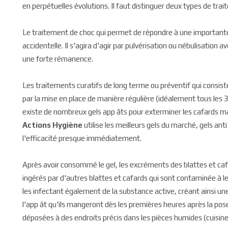
en perpétuelles évolutions. Il faut distinguer deux types de trai
Le traitement de choc qui permet de répondre à une importante 
accidentelle. Il s'agira d'agir par pulvérisation ou nébulisation
une forte rémanence.
Les traitements curatifs de long terme ou préventif qui consis
par la mise en place de manière régulière (idéalement tous les 3 
existe de nombreux gels app âts pour exterminer les cafards mai
Actions Hygiène
utilise les meilleurs gels du marché, gels an
l'efficacité presque immédiatement.
Après avoir consommé le gel, les excréments des blattes et ca
ingérés par d'autres blattes et cafards qui sont contaminée à le
les infectant également de la substance active, créant ainsi un
l'app ât qu'ils mangeront dès les premières heures après la pos
déposées à des endroits précis dans les pièces humides (cuisine,