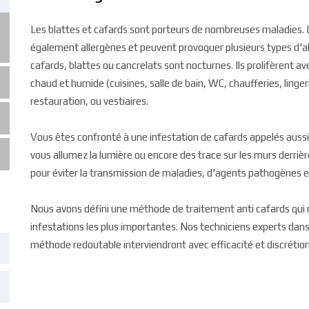
Les blattes et cafards sont porteurs de nombreuses maladies. 
également allergènes et peuvent provoquer plusieurs types d'all
cafards, blattes ou cancrelats sont nocturnes. Ils prolifèrent ave
chaud et humide (cuisines, salle de bain, WC, chaufferies, lingeri
restauration, ou vestiaires.
Vous êtes confronté à une infestation de cafards appelés aussi
vous allumez la lumière ou encore des trace sur les murs derri
pour éviter la transmission de maladies, d'agents pathogènes et
Nous avons défini une méthode de traitement anti cafards qui n
infestations les plus importantes. Nos techniciens experts dans 
méthode redoutable interviendront avec efficacité et discrétion