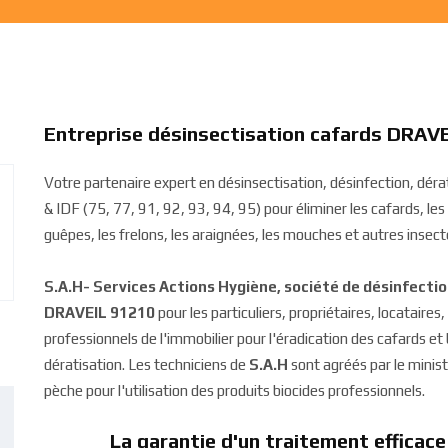
Entreprise désinsectisation cafards DRAV
Votre partenaire expert en désinsectisation, désinfection, dé
& IDF (75, 77, 91, 92, 93, 94, 95) pour éliminer les cafards, les b
guêpes, les frelons, les araignées, les mouches et autres insecte
S.A.H- Services Actions Hygiène, société de désinfecti
DRAVEIL 91210
pour les particuliers, propriétaires, locataires
professionnels de l'immobilier pour l'éradication des cafards e
dératisation. Les techniciens de
S.A.H
sont agréés par le ministè
pèche pour l'utilisation des produits biocides professionnels.
La garantie d'un traitement efficace