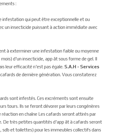
tements :
infestation qui peut être exceptionnelle et ou
 avec un insecticide puissant à action immédiate avec
tent à exterminer une infestation faible ou moyenne
mois) d'un insecticide, app ât sous forme de gel. Il
s leur efficacité n'est pas égale.
S.A.H - Services
ti cafards de dernière génération. Vous constaterez
fards sont infestés. Ces excréments sont ensuite
urs tours. Ils se feront dévorer par leurs congénères
e réaction en chaîne Les cafards seront attirés par
e. De très petites quantités d'app ât à cafards seront
 sdb et toilettes) pour les immeubles collectifs dans