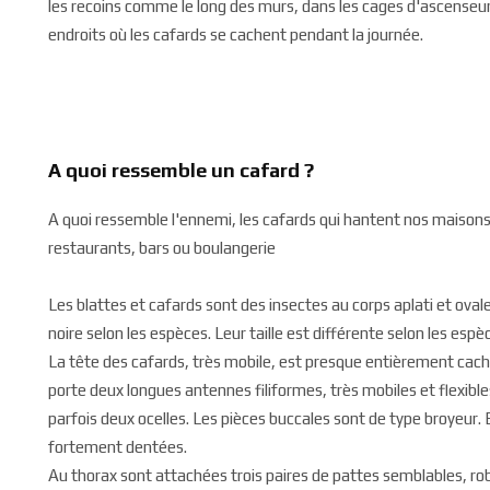
les recoins comme le long des murs, dans les cages d'ascenseur
endroits où les cafards se cachent pendant la journée.
A quoi ressemble un cafard ?
A quoi ressemble l'ennemi, les cafards qui hantent nos maison
restaurants, bars ou boulangerie
Les blattes et cafards sont des insectes au corps aplati et ovale,
noire selon les espèces. Leur taille est différente selon les espè
La tête des cafards, très mobile, est presque entièrement caché
porte deux longues antennes filiformes, très mobiles et flexib
parfois deux ocelles. Les pièces buccales sont de type broyeur
fortement dentées.
Au thorax sont attachées trois paires de pattes semblables, ro