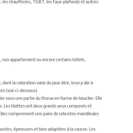
, les chaufferies, TGBT, les faux-plafonds et autres
s, nos appartement ou encore certains hôtels,
 dont la coloration varie du jaun âtre, brun p âle à
ces (voir ci-dessous).
e sous une partie du thorax en forme de bouclier. Elle
les. Les blattes ont deux grands yeux composés et
. Elles comprennent une paire de robustes mandibules
bustes, épineuses et bien adaptées à la course. Les