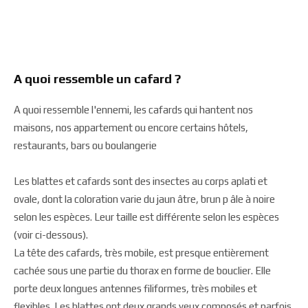
A quoi ressemble un cafard ?
A quoi ressemble l'ennemi, les cafards qui hantent nos
maisons, nos appartement ou encore certains hôtels,
restaurants, bars ou boulangerie
Les blattes et cafards sont des insectes au corps aplati et
ovale, dont la coloration varie du jaun âtre, brun p âle à noire
selon les espèces. Leur taille est différente selon les espèces
(voir ci-dessous).
La tête des cafards, très mobile, est presque entièrement
cachée sous une partie du thorax en forme de bouclier. Elle
porte deux longues antennes filiformes, très mobiles et
flexibles. Les blattes ont deux grands yeux composés et parfois