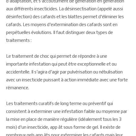
d'adaptation, et s'accoutument de génération en génération
aux différents insecticides. La désinsectisation (appelé aussi
désinfection) des cafards et les blattes permet d'éliminer les
cafards. Les moyens d'extermination des cafards sont en
perpétuelles évolutions. Il faut distinguer deux types de
traitements :
Le traitement de choc qui permet de répondre à une
importante infestation qui peut être exceptionnelle et ou
accidentelle. Il s'agira d'agir par pulvérisation ou nébulisation
avec un insecticide puissant à action immédiate avec une forte
rémanence.
Les traitements curatifs de long terme ou préventif qui
consistent à exterminer une infestation faible ou moyenne par
la mise en place de manière régulière (idéalement tous les 3
mois) d'un insecticide, app ât sous forme de gel. Il existe de
nombreux gels app âts pour exterminer les cafards mais leur