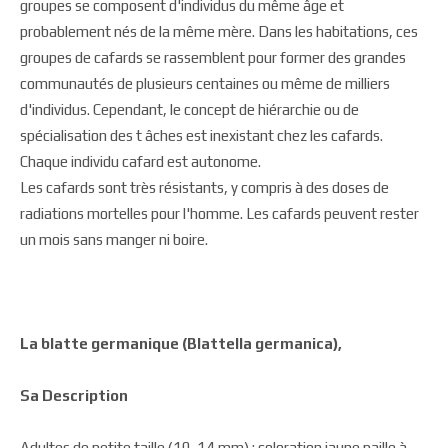
groupes se composent d'individus du même âge et
probablement nés de la même mère. Dans les habitations, ces
groupes de cafards se rassemblent pour former des grandes
communautés de plusieurs centaines ou même de milliers
d'individus. Cependant, le concept de hiérarchie ou de
spécialisation des t âches est inexistant chez les cafards.
Chaque individu cafard est autonome.
Les cafards sont très résistants, y compris à des doses de
radiations mortelles pour l'homme. Les cafards peuvent rester
un mois sans manger ni boire.
La blatte germanique (Blattella germanica),
Sa Description
Adultes de petite taille (10-14 mm) ; coloration jaune paille à