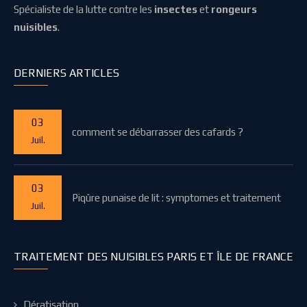
Spécialiste de la lutte contre les
insectes
et
rongeurs
nuisibles
.
DERNIERS ARTICLES
03
comment se débarrasser des cafards ?
Juil.
03
Piqûre punaise de lit : symptomes et traitement
Juil.
TRAITEMENT DES NUISIBLES PARIS ET ÎLE DE FRANCE
Dératisation