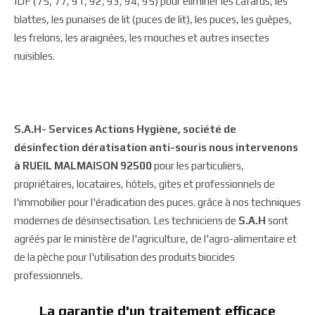
IDF (75, 77, 91, 92, 93, 94, 95) pour éliminer les cafards, les
blattes, les punaises de lit (puces de lit), les puces, les guêpes,
les frelons, les araignées, les mouches et autres insectes
nuisibles.
S.A.H- Services Actions Hygiène, société de
désinfection dératisation anti-souris nous intervenons
à RUEIL MALMAISON 92500
pour les particuliers,
propriétaires, locataires, hôtels, gites et professionnels de
l'immobilier pour l'éradication des puces. grâce à nos techniques
modernes de désinsectisation. Les techniciens de
S.A.H
sont
agréés par le ministère de l'agriculture, de l'agro-alimentaire et
de la pèche pour l'utilisation des produits biocides
professionnels.
La garantie d'un traitement efficace