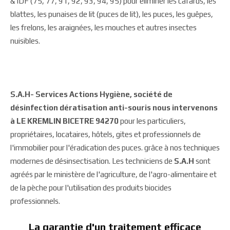
& IDF (75, 77, 91, 92, 93, 94, 95) pour éliminer les cafards, les
blattes, les punaises de lit (puces de lit), les puces, les guêpes,
les frelons, les araignées, les mouches et autres insectes
nuisibles.
S.A.H- Services Actions Hygiène, société de
désinfection dératisation anti-souris nous intervenons
à LE KREMLIN BICETRE 94270
pour les particuliers,
propriétaires, locataires, hôtels, gites et professionnels de
l'immobilier pour l'éradication des puces. grâce à nos techniques
modernes de désinsectisation. Les techniciens de
S.A.H
sont
agréés par le ministère de l'agriculture, de l'agro-alimentaire et
de la pèche pour l'utilisation des produits biocides
professionnels.
La garantie d'un traitement efficace