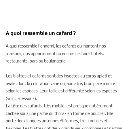
A quoi ressemble un cafard ?
A quoi ressemble l'ennemi, les cafards qui hantent nos
maisons, nos appartement ou encore certains hôtels,
restaurants, bars ou boulangerie
Les blattes et cafards sont des insectes au corps aplati et
ovale, dont la coloration varie du jaun âtre, brun p âle à noire
selon les espèces. Leur taille est différente selon les espèces
(voir ci-dessous).
La tête des cafards, très mobile, est presque entièrement
cachée sous une partie du thorax en forme de bouclier. Elle
porte deux longues antennes filiformes, très mobiles et
flexibles. Les blattes ont deux grands yeux composés et parfois