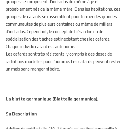
groupes se composent d'individus du même âge et
probablement nés de la même mère. Dans les habitations, ces
groupes de cafards se rassemblent pour former des grandes
communautés de plusieurs centaines ou même de milliers
d'individus. Cependant, le concept de hiérarchie ou de
spécialisation des t âches est inexistant chez les cafards.
Chaque individu cafard est autonome.
Les cafards sont très résistants, y compris à des doses de
radiations mortelles pour l'homme. Les cafards peuvent rester
un mois sans manger ni boire.
La blatte germanique (Blattella germanica),
Sa Description
Adultes de petite taille (10-14 mm) ; coloration jaune paille à