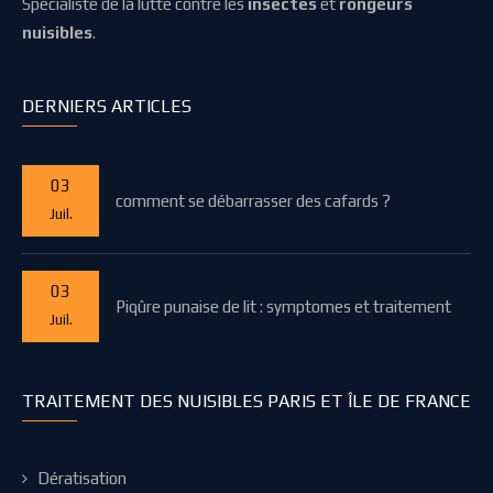
Spécialiste de la lutte contre les
insectes
et
rongeurs
nuisibles
.
DERNIERS ARTICLES
03
comment se débarrasser des cafards ?
Juil.
03
Piqûre punaise de lit : symptomes et traitement
Juil.
TRAITEMENT DES NUISIBLES PARIS ET ÎLE DE FRANCE
Dératisation