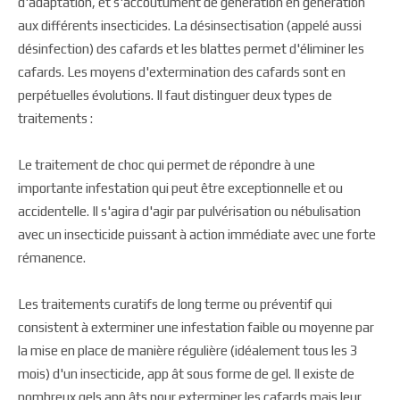
d'adaptation, et s'accoutument de génération en génération
aux différents insecticides. La désinsectisation (appelé aussi
désinfection) des cafards et les blattes permet d'éliminer les
cafards. Les moyens d'extermination des cafards sont en
perpétuelles évolutions. Il faut distinguer deux types de
traitements :
Le traitement de choc qui permet de répondre à une
importante infestation qui peut être exceptionnelle et ou
accidentelle. Il s'agira d'agir par pulvérisation ou nébulisation
avec un insecticide puissant à action immédiate avec une forte
rémanence.
Les traitements curatifs de long terme ou préventif qui
consistent à exterminer une infestation faible ou moyenne par
la mise en place de manière régulière (idéalement tous les 3
mois) d'un insecticide, app ât sous forme de gel. Il existe de
nombreux gels app âts pour exterminer les cafards mais leur