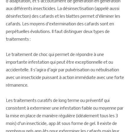
d'adaptation, et s'accoutument de génération en génération
aux différents insecticides. La désinsectisation (appelé aussi
désinfection) des cafards et les blattes permet d'éliminer les
cafards. Les moyens d'extermination des cafards sont en
perpétuelles évolutions. Il faut distinguer deux types de
traitements :
Le traitement de choc qui permet de répondre à une
importante infestation qui peut être exceptionnelle et ou
accidentelle. Il s'agira d'agir par pulvérisation ou nébulisation
avec un insecticide puissant à action immédiate avec une forte
rémanence.
Les traitements curatifs de long terme ou préventif qui
consistent à exterminer une infestation faible ou moyenne par
la mise en place de manière régulière (idéalement tous les 3
mois) d'un insecticide, app ât sous forme de gel. Il existe de
nombreux gels app âts pour exterminer les cafards mais leur