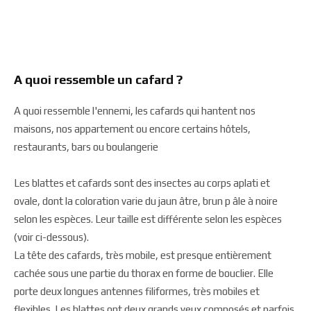
A quoi ressemble un cafard ?
A quoi ressemble l'ennemi, les cafards qui hantent nos
maisons, nos appartement ou encore certains hôtels,
restaurants, bars ou boulangerie
Les blattes et cafards sont des insectes au corps aplati et
ovale, dont la coloration varie du jaun âtre, brun p âle à noire
selon les espèces. Leur taille est différente selon les espèces
(voir ci-dessous).
La tête des cafards, très mobile, est presque entièrement
cachée sous une partie du thorax en forme de bouclier. Elle
porte deux longues antennes filiformes, très mobiles et
flexibles. Les blattes ont deux grands yeux composés et parfois