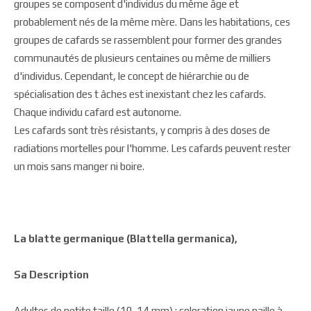
groupes se composent d'individus du même âge et
probablement nés de la même mère. Dans les habitations, ces
groupes de cafards se rassemblent pour former des grandes
communautés de plusieurs centaines ou même de milliers
d'individus. Cependant, le concept de hiérarchie ou de
spécialisation des t âches est inexistant chez les cafards.
Chaque individu cafard est autonome.
Les cafards sont très résistants, y compris à des doses de
radiations mortelles pour l'homme. Les cafards peuvent rester
un mois sans manger ni boire.
La blatte germanique (Blattella germanica),
Sa Description
Adultes de petite taille (10-14 mm) ; coloration jaune paille à