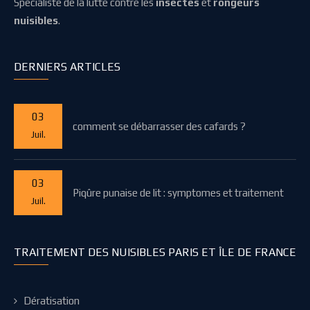
Spécialiste de la lutte contre les
insectes
et
rongeurs
nuisibles
.
DERNIERS ARTICLES
03
comment se débarrasser des cafards ?
Juil.
03
Piqûre punaise de lit : symptomes et traitement
Juil.
TRAITEMENT DES NUISIBLES PARIS ET ÎLE DE FRANCE
Dératisation