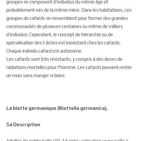
groupes se composent d'individus du même âge et
probablement nés de la même mère. Dans les habitations, ces
groupes de cafards se rassemblent pour former des grandes
communautés de plusieurs centaines ou même de milliers
d'individus. Cependant, le concept de hiérarchie ou de
spécialisation des t âches est inexistant chez les cafards.
Chaque individu cafard est autonome.
Les cafards sont très résistants, y compris à des doses de
radiations mortelles pour l'homme. Les cafards peuvent rester
un mois sans manger ni boire.
La blatte germanique (Blattella germanica),
Sa Description
Adultes de petite taille (10-14 mm) ; coloration jaune paille à