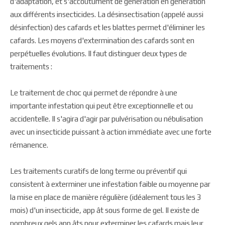
d'adaptation, et s'accoutument de génération en génération
aux différents insecticides. La désinsectisation (appelé aussi
désinfection) des cafards et les blattes permet d'éliminer les
cafards. Les moyens d'extermination des cafards sont en
perpétuelles évolutions. Il faut distinguer deux types de
traitements :
Le traitement de choc qui permet de répondre à une
importante infestation qui peut être exceptionnelle et ou
accidentelle. Il s'agira d'agir par pulvérisation ou nébulisation
avec un insecticide puissant à action immédiate avec une forte
rémanence.
Les traitements curatifs de long terme ou préventif qui
consistent à exterminer une infestation faible ou moyenne par
la mise en place de manière régulière (idéalement tous les 3
mois) d'un insecticide, app ât sous forme de gel. Il existe de
nombreux gels app âts pour exterminer les cafards mais leur