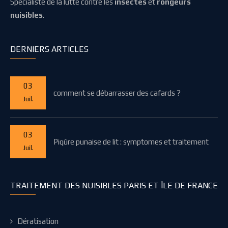
Spécialiste de la lutte contre les
insectes
et
rongeurs
nuisibles
.
DERNIERS ARTICLES
03
comment se débarrasser des cafards ?
Juil.
03
Piqûre punaise de lit : symptomes et traitement
Juil.
TRAITEMENT DES NUISIBLES PARIS ET ÎLE DE FRANCE
Dératisation