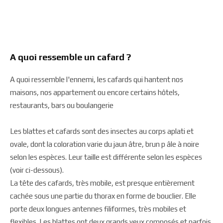
A quoi ressemble un cafard ?
A quoi ressemble l'ennemi, les cafards qui hantent nos
maisons, nos appartement ou encore certains hôtels,
restaurants, bars ou boulangerie
Les blattes et cafards sont des insectes au corps aplati et
ovale, dont la coloration varie du jaun âtre, brun p âle à noire
selon les espèces. Leur taille est différente selon les espèces
(voir ci-dessous).
La tête des cafards, très mobile, est presque entièrement
cachée sous une partie du thorax en forme de bouclier. Elle
porte deux longues antennes filiformes, très mobiles et
flexibles. Les blattes ont deux grands yeux composés et parfois