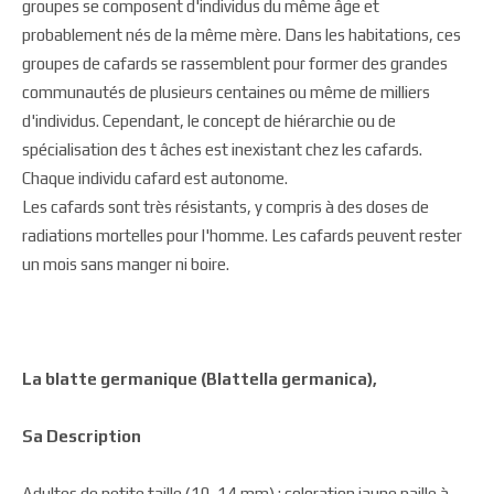
groupes se composent d'individus du même âge et
probablement nés de la même mère. Dans les habitations, ces
groupes de cafards se rassemblent pour former des grandes
communautés de plusieurs centaines ou même de milliers
d'individus. Cependant, le concept de hiérarchie ou de
spécialisation des t âches est inexistant chez les cafards.
Chaque individu cafard est autonome.
Les cafards sont très résistants, y compris à des doses de
radiations mortelles pour l'homme. Les cafards peuvent rester
un mois sans manger ni boire.
La blatte germanique (Blattella germanica),
Sa Description
Adultes de petite taille (10-14 mm) ; coloration jaune paille à