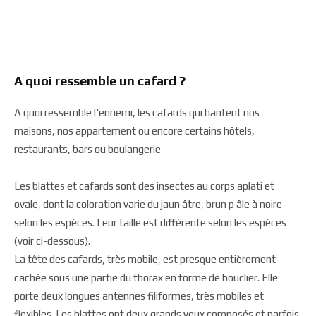
A quoi ressemble un cafard ?
A quoi ressemble l'ennemi, les cafards qui hantent nos
maisons, nos appartement ou encore certains hôtels,
restaurants, bars ou boulangerie
Les blattes et cafards sont des insectes au corps aplati et
ovale, dont la coloration varie du jaun âtre, brun p âle à noire
selon les espèces. Leur taille est différente selon les espèces
(voir ci-dessous).
La tête des cafards, très mobile, est presque entièrement
cachée sous une partie du thorax en forme de bouclier. Elle
porte deux longues antennes filiformes, très mobiles et
flexibles. Les blattes ont deux grands yeux composés et parfois