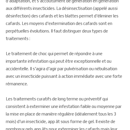
d'adaptation, et s'accoutument de génération en génération
aux différents insecticides. La désinsectisation (appelé aussi
désinfection) des cafards et les blattes permet d'éliminer les
cafards. Les moyens d'extermination des cafards sont en
perpétuelles évolutions. Il faut distinguer deux types de
traitements :
Le traitement de choc qui permet de répondre à une
importante infestation qui peut être exceptionnelle et ou
accidentelle. Il s'agira d'agir par pulvérisation ou nébulisation
avec un insecticide puissant à action immédiate avec une forte
rémanence.
Les traitements curatifs de long terme ou préventif qui
consistent à exterminer une infestation faible ou moyenne par
la mise en place de manière régulière (idéalement tous les 3
mois) d'un insecticide, app ât sous forme de gel. Il existe de
nombreux gels app âts pour exterminer les cafards mais leur