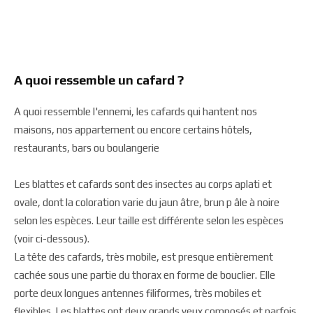
A quoi ressemble un cafard ?
A quoi ressemble l'ennemi, les cafards qui hantent nos
maisons, nos appartement ou encore certains hôtels,
restaurants, bars ou boulangerie
Les blattes et cafards sont des insectes au corps aplati et
ovale, dont la coloration varie du jaun âtre, brun p âle à noire
selon les espèces. Leur taille est différente selon les espèces
(voir ci-dessous).
La tête des cafards, très mobile, est presque entièrement
cachée sous une partie du thorax en forme de bouclier. Elle
porte deux longues antennes filiformes, très mobiles et
flexibles. Les blattes ont deux grands yeux composés et parfois