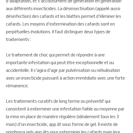
d'adaptation, et s'accoutument de génération en génération
aux différents insecticides. La désinsectisation (appelé aussi
désinfection) des cafards et les blattes permet d'éliminer les
cafards. Les moyens d'extermination des cafards sont en
perpétuelles évolutions. Il faut distinguer deux types de
traitements :
Le traitement de choc qui permet de répondre à une
importante infestation qui peut être exceptionnelle et ou
accidentelle. Il s'agira d'agir par pulvérisation ou nébulisation
avec un insecticide puissant à action immédiate avec une forte
rémanence.
Les traitements curatifs de long terme ou préventif qui
consistent à exterminer une infestation faible ou moyenne par
la mise en place de manière régulière (idéalement tous les 3
mois) d'un insecticide, app ât sous forme de gel. Il existe de
nombreux gels app âts pour exterminer les cafards mais leur