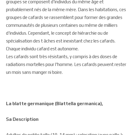
groupes se composent d'individus du même âge et
probablement nés de la même mère. Dans les habitations, ces
groupes de cafards se rassemblent pour former des grandes
communautés de plusieurs centaines ou même de milliers
d'individus. Cependant, le concept de hiérarchie ou de
spécialisation des t âches est inexistant chez les cafards.
Chaque individu cafard est autonome.
Les cafards sont très résistants, y compris à des doses de
radiations mortelles pour l'homme. Les cafards peuvent rester
un mois sans manger ni boire.
La blatte germanique (Blattella germanica),
Sa Description
Adultes de petite taille (10-14 mm) ; coloration jaune paille à