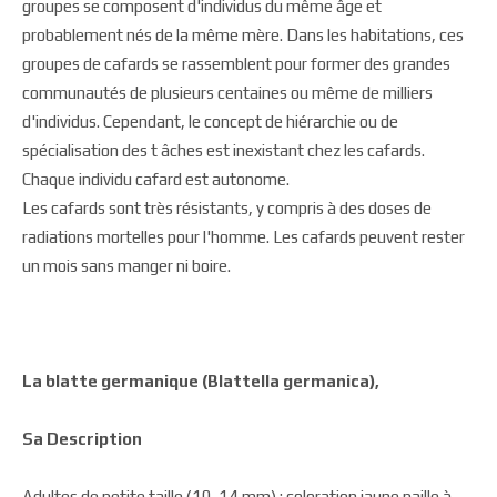
groupes se composent d'individus du même âge et
probablement nés de la même mère. Dans les habitations, ces
groupes de cafards se rassemblent pour former des grandes
communautés de plusieurs centaines ou même de milliers
d'individus. Cependant, le concept de hiérarchie ou de
spécialisation des t âches est inexistant chez les cafards.
Chaque individu cafard est autonome.
Les cafards sont très résistants, y compris à des doses de
radiations mortelles pour l'homme. Les cafards peuvent rester
un mois sans manger ni boire.
La blatte germanique (Blattella germanica),
Sa Description
Adultes de petite taille (10-14 mm) ; coloration jaune paille à