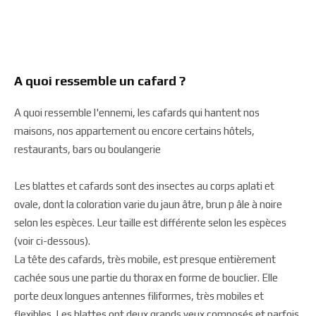
A quoi ressemble un cafard ?
A quoi ressemble l'ennemi, les cafards qui hantent nos
maisons, nos appartement ou encore certains hôtels,
restaurants, bars ou boulangerie
Les blattes et cafards sont des insectes au corps aplati et
ovale, dont la coloration varie du jaun âtre, brun p âle à noire
selon les espèces. Leur taille est différente selon les espèces
(voir ci-dessous).
La tête des cafards, très mobile, est presque entièrement
cachée sous une partie du thorax en forme de bouclier. Elle
porte deux longues antennes filiformes, très mobiles et
flexibles. Les blattes ont deux grands yeux composés et parfois