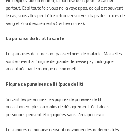
Ne négligez aucun endroit, la punaise de lit peut se cacher
partout. Et si toutefois vous ne la voyez pas, ce qui est souvent
le cas, vous allez peut être retrouver sur vos draps des traces de
sang et / ou d'excréments (tâches noires).
La punaise de lit et la santé
Les punaises de lit ne sont pas vectrices de maladie. Mais elles
sont souvent à l'origine de grande détresse psychologique
accentuée par le manque de sommeil.
Piqure de punaises de lit (puce de lit)
Suivant les personnes, les piqures de punaises de lit
occasionnent plus ou moins de désagrément. Certaines
personnes peuvent être piquées sans s'en apercevoir.
Les piqures de punaise peuvent provoquer des oedèmes très