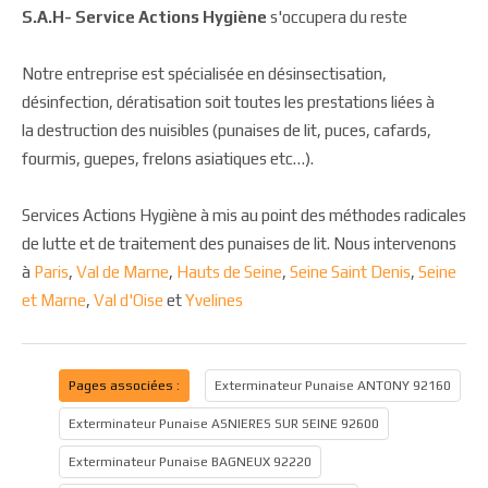
S.A.H- Service Actions Hygiène
s'occupera du reste
Notre entreprise est spécialisée en désinsectisation,
désinfection, dératisation soit toutes les prestations liées à
la destruction des nuisibles (punaises de lit, puces, cafards,
fourmis, guepes, frelons asiatiques etc…).
Services Actions Hygiène à mis au point des méthodes radicales
de lutte et de traitement des punaises de lit. Nous intervenons
à
Paris
,
Val de Marne
,
Hauts de Seine
,
Seine Saint Denis
,
Seine
et Marne
,
Val d'Oise
et
Yvelines
Pages associées :
Exterminateur Punaise ANTONY 92160
Exterminateur Punaise ASNIERES SUR SEINE 92600
Exterminateur Punaise BAGNEUX 92220