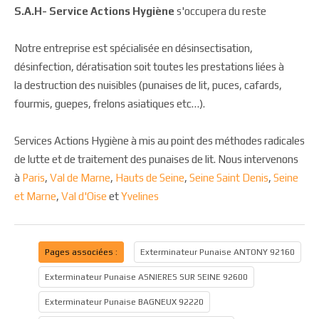
S.A.H- Service Actions Hygiène
s'occupera du reste
Notre entreprise est spécialisée en désinsectisation,
désinfection, dératisation soit toutes les prestations liées à
la destruction des nuisibles (punaises de lit, puces, cafards,
fourmis, guepes, frelons asiatiques etc…).
Services Actions Hygiène à mis au point des méthodes radicales
de lutte et de traitement des punaises de lit. Nous intervenons
à
Paris
,
Val de Marne
,
Hauts de Seine
,
Seine Saint Denis
,
Seine
et Marne
,
Val d'Oise
et
Yvelines
Pages associées :
Exterminateur Punaise ANTONY 92160
Exterminateur Punaise ASNIERES SUR SEINE 92600
Exterminateur Punaise BAGNEUX 92220