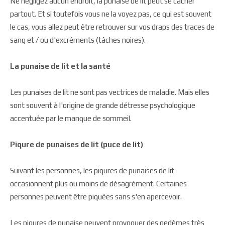
Ne négligez aucun endroit, la punaise de lit peut se cacher
partout. Et si toutefois vous ne la voyez pas, ce qui est souvent
le cas, vous allez peut être retrouver sur vos draps des traces de
sang et / ou d'excréments (tâches noires).
La punaise de lit et la santé
Les punaises de lit ne sont pas vectrices de maladie. Mais elles
sont souvent à l'origine de grande détresse psychologique
accentuée par le manque de sommeil.
Piqure de punaises de lit (puce de lit)
Suivant les personnes, les piqures de punaises de lit
occasionnent plus ou moins de désagrément. Certaines
personnes peuvent être piquées sans s'en apercevoir.
Les piqures de punaise peuvent provoquer des oedèmes très