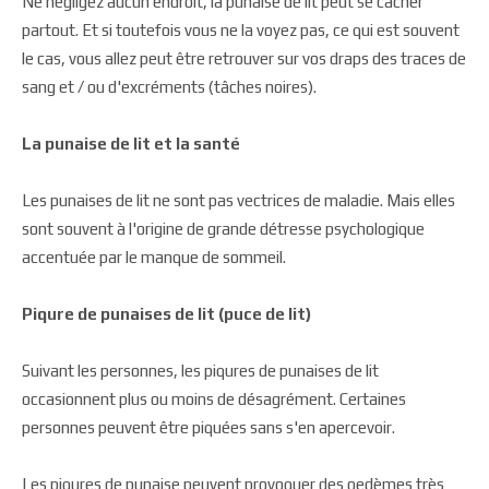
Ne négligez aucun endroit, la punaise de lit peut se cacher
partout. Et si toutefois vous ne la voyez pas, ce qui est souvent
le cas, vous allez peut être retrouver sur vos draps des traces de
sang et / ou d'excréments (tâches noires).
La punaise de lit et la santé
Les punaises de lit ne sont pas vectrices de maladie. Mais elles
sont souvent à l'origine de grande détresse psychologique
accentuée par le manque de sommeil.
Piqure de punaises de lit (puce de lit)
Suivant les personnes, les piqures de punaises de lit
occasionnent plus ou moins de désagrément. Certaines
personnes peuvent être piquées sans s'en apercevoir.
Les piqures de punaise peuvent provoquer des oedèmes très