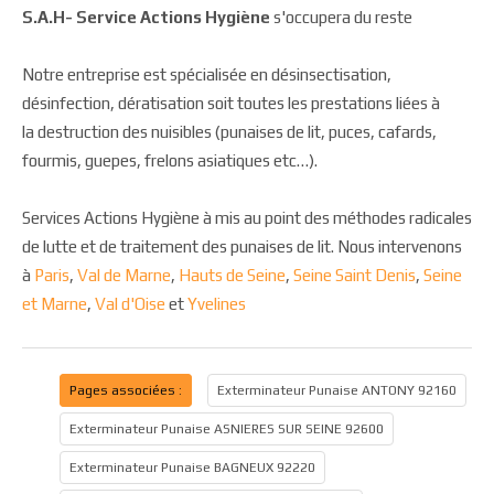
S.A.H- Service Actions Hygiène
s'occupera du reste
Notre entreprise est spécialisée en désinsectisation,
désinfection, dératisation soit toutes les prestations liées à
la destruction des nuisibles (punaises de lit, puces, cafards,
fourmis, guepes, frelons asiatiques etc…).
Services Actions Hygiène à mis au point des méthodes radicales
de lutte et de traitement des punaises de lit. Nous intervenons
à
Paris
,
Val de Marne
,
Hauts de Seine
,
Seine Saint Denis
,
Seine
et Marne
,
Val d'Oise
et
Yvelines
Pages associées :
Exterminateur Punaise ANTONY 92160
Exterminateur Punaise ASNIERES SUR SEINE 92600
Exterminateur Punaise BAGNEUX 92220