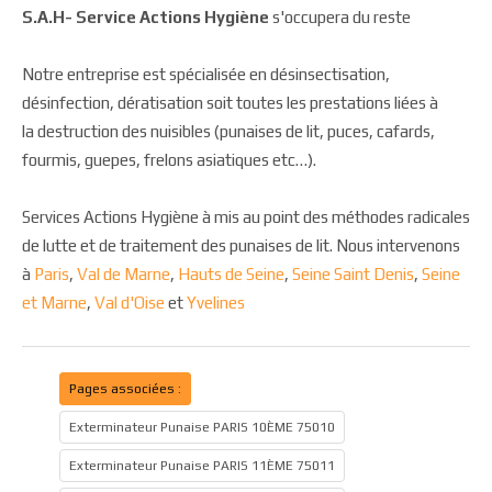
S.A.H- Service Actions Hygiène
s'occupera du reste
Notre entreprise est spécialisée en désinsectisation,
désinfection, dératisation soit toutes les prestations liées à
la destruction des nuisibles (punaises de lit, puces, cafards,
fourmis, guepes, frelons asiatiques etc…).
Services Actions Hygiène à mis au point des méthodes radicales
de lutte et de traitement des punaises de lit. Nous intervenons
à
Paris
,
Val de Marne
,
Hauts de Seine
,
Seine Saint Denis
,
Seine
et Marne
,
Val d'Oise
et
Yvelines
Pages associées :
Exterminateur Punaise PARIS 10ÈME 75010
Exterminateur Punaise PARIS 11ÈME 75011