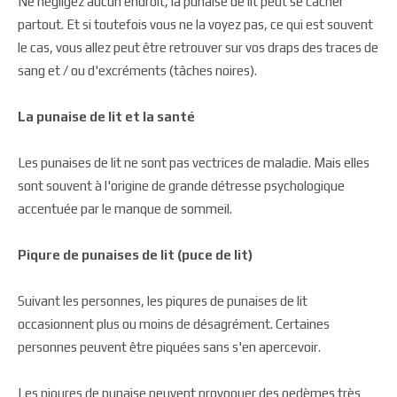
Ne négligez aucun endroit, la punaise de lit peut se cacher
partout. Et si toutefois vous ne la voyez pas, ce qui est souvent
le cas, vous allez peut être retrouver sur vos draps des traces de
sang et / ou d'excréments (tâches noires).
La punaise de lit et la santé
Les punaises de lit ne sont pas vectrices de maladie. Mais elles
sont souvent à l'origine de grande détresse psychologique
accentuée par le manque de sommeil.
Piqure de punaises de lit (puce de lit)
Suivant les personnes, les piqures de punaises de lit
occasionnent plus ou moins de désagrément. Certaines
personnes peuvent être piquées sans s'en apercevoir.
Les piqures de punaise peuvent provoquer des oedèmes très