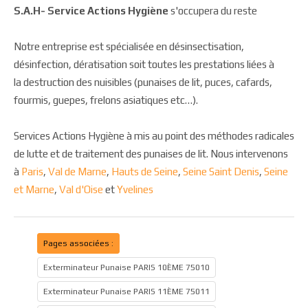
S.A.H- Service Actions Hygiène
s'occupera du reste
Notre entreprise est spécialisée en désinsectisation,
désinfection, dératisation soit toutes les prestations liées à
la destruction des nuisibles (punaises de lit, puces, cafards,
fourmis, guepes, frelons asiatiques etc…).
Services Actions Hygiène à mis au point des méthodes radicales
de lutte et de traitement des punaises de lit. Nous intervenons
à
Paris
,
Val de Marne
,
Hauts de Seine
,
Seine Saint Denis
,
Seine
et Marne
,
Val d'Oise
et
Yvelines
Pages associées :
Exterminateur Punaise PARIS 10ÈME 75010
Exterminateur Punaise PARIS 11ÈME 75011