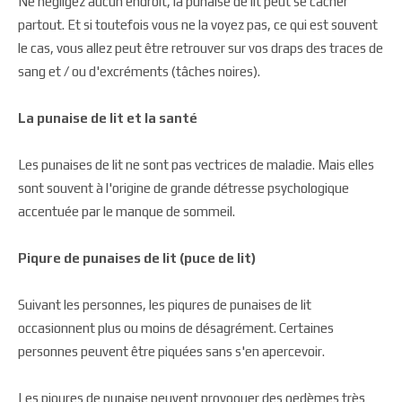
Ne négligez aucun endroit, la punaise de lit peut se cacher
partout. Et si toutefois vous ne la voyez pas, ce qui est souvent
le cas, vous allez peut être retrouver sur vos draps des traces de
sang et / ou d'excréments (tâches noires).
La punaise de lit et la santé
Les punaises de lit ne sont pas vectrices de maladie. Mais elles
sont souvent à l'origine de grande détresse psychologique
accentuée par le manque de sommeil.
Piqure de punaises de lit (puce de lit)
Suivant les personnes, les piqures de punaises de lit
occasionnent plus ou moins de désagrément. Certaines
personnes peuvent être piquées sans s'en apercevoir.
Les piqures de punaise peuvent provoquer des oedèmes très