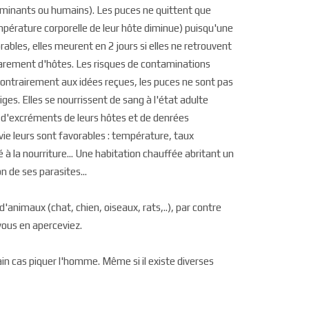
ruminants ou humains). Les puces ne quittent que
mpérature corporelle de leur hôte diminue) puisqu'une
rables, elles meurent en 2 jours si elles ne retrouvent
rarement d'hôtes. Les risques de contaminations
 contrairement aux idées reçues, les puces ne sont pas
es. Elles se nourrissent de sang à l'état adulte
 d'excréments de leurs hôtes et de denrées
 vie leurs sont favorables : température, taux
 à la nourriture... Une habitation chauffée abritant un
n de ses parasites...
d'animaux (chat, chien, oiseaux, rats,..), par contre
ous en aperceviez.
in cas piquer l'homme. Même si il existe diverses