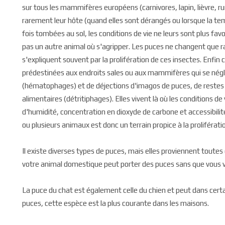
sur tous les mammifères européens (carnivores, lapin, lièvre, 
rarement leur hôte (quand elles sont dérangés ou lorsque la te
fois tombées au sol, les conditions de vie ne leurs sont plus favo
pas un autre animal où s'agripper. Les puces ne changent que 
s'expliquent souvent par la prolifération de ces insectes. Enfin
prédestinées aux endroits sales ou aux mammifères qui se néglig
(hématophages) et de déjections d'imagos de puces, de restes
alimentaires (détritiphages). Elles vivent là où les conditions de
d'humidité, concentration en dioxyde de carbone et accessibilité
ou plusieurs animaux est donc un terrain propice à la prolifératio
Il existe diverses types de puces, mais elles proviennent toutes 
votre animal domestique peut porter des puces sans que vous v
La puce du chat est également celle du chien et peut dans certa
puces, cette espèce est la plus courante dans les maisons.