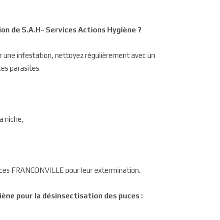
ion de
S.A.H- Services Actions Hygiène
?
ir une infestation, nettoyez régulièrement avec un
ces parasites.
a niche,
t puces FRANCONVILLE pour leur extermination.
ène pour la désinsectisation des puces :