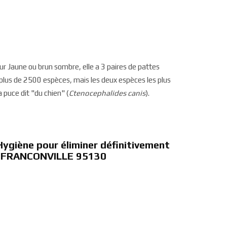
ur Jaune ou brun sombre, elle a 3 paires de pattes
e plus de 2500 espèces, mais les deux espèces les plus
la puce dit "du chien" (
Ctenocephalides canis
).
Hygiène pour éliminer définitivement
à FRANCONVILLE 95130