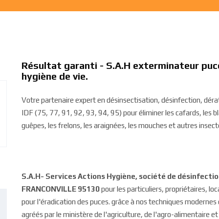
Résultat garanti - S.A.H exterminateur p
hygiène de vie.
Votre partenaire expert en désinsectisation, désinfection, dé
IDF (75, 77, 91, 92, 93, 94, 95) pour éliminer les cafards, les bla
guêpes, les frelons, les araignées, les mouches et autres insecte
S.A.H- Services Actions Hygiène, société de désinfecti
FRANCONVILLE 95130
pour les particuliers, propriétaires, lo
pour l'éradication des puces. grâce à nos techniques modernes 
agréés par le ministère de l'agriculture, de l'agro-alimentaire et