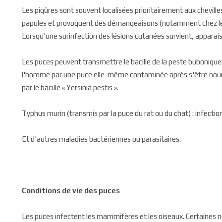
Les piqûres sont souvent localisées prioritairement aux chevill
papules et provoquent des démangeaisons (notamment chez les p
Lorsqu'une surinfection des lésions cutanées survient, apparais
Les puces peuvent transmettre le bacille de la peste bubonique
l'homme par une puce elle-même contaminée après s'être nourri
par le bacille « Yersinia pestis ».
Typhus murin (transmis par la puce du rat ou du chat) : infecti
Et d'autres maladies bactériennes ou parasitaires.
Conditions de vie des puces
Les puces infectent les mammifères et les oiseaux. Certaines ne