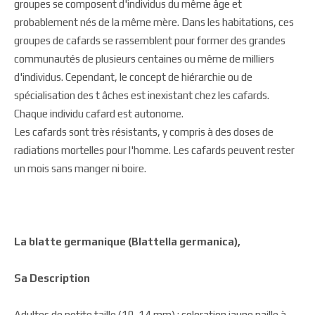
groupes se composent d'individus du même âge et
probablement nés de la même mère. Dans les habitations, ces
groupes de cafards se rassemblent pour former des grandes
communautés de plusieurs centaines ou même de milliers
d'individus. Cependant, le concept de hiérarchie ou de
spécialisation des t âches est inexistant chez les cafards.
Chaque individu cafard est autonome.
Les cafards sont très résistants, y compris à des doses de
radiations mortelles pour l'homme. Les cafards peuvent rester
un mois sans manger ni boire.
La blatte germanique (Blattella germanica),
Sa Description
Adultes de petite taille (10-14 mm) ; coloration jaune paille à