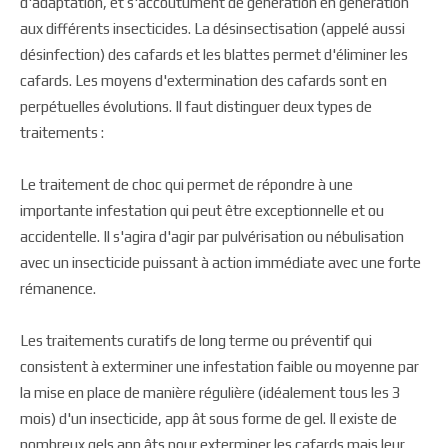
d'adaptation, et s'accoutument de génération en génération
aux différents insecticides. La désinsectisation (appelé aussi
désinfection) des cafards et les blattes permet d'éliminer les
cafards. Les moyens d'extermination des cafards sont en
perpétuelles évolutions. Il faut distinguer deux types de
traitements :
Le traitement de choc qui permet de répondre à une
importante infestation qui peut être exceptionnelle et ou
accidentelle. Il s'agira d'agir par pulvérisation ou nébulisation
avec un insecticide puissant à action immédiate avec une forte
rémanence.
Les traitements curatifs de long terme ou préventif qui
consistent à exterminer une infestation faible ou moyenne par
la mise en place de manière régulière (idéalement tous les 3
mois) d'un insecticide, app ât sous forme de gel. Il existe de
nombreux gels app âts pour exterminer les cafards mais leur