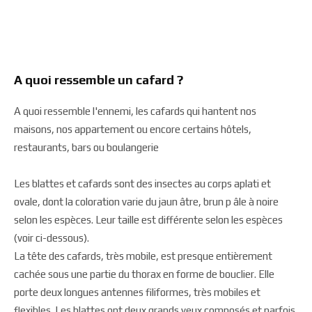
A quoi ressemble un cafard ?
A quoi ressemble l'ennemi, les cafards qui hantent nos
maisons, nos appartement ou encore certains hôtels,
restaurants, bars ou boulangerie
Les blattes et cafards sont des insectes au corps aplati et
ovale, dont la coloration varie du jaun âtre, brun p âle à noire
selon les espèces. Leur taille est différente selon les espèces
(voir ci-dessous).
La tête des cafards, très mobile, est presque entièrement
cachée sous une partie du thorax en forme de bouclier. Elle
porte deux longues antennes filiformes, très mobiles et
flexibles. Les blattes ont deux grands yeux composés et parfois