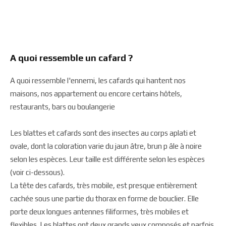
A quoi ressemble un cafard ?
A quoi ressemble l'ennemi, les cafards qui hantent nos
maisons, nos appartement ou encore certains hôtels,
restaurants, bars ou boulangerie
Les blattes et cafards sont des insectes au corps aplati et
ovale, dont la coloration varie du jaun âtre, brun p âle à noire
selon les espèces. Leur taille est différente selon les espèces
(voir ci-dessous).
La tête des cafards, très mobile, est presque entièrement
cachée sous une partie du thorax en forme de bouclier. Elle
porte deux longues antennes filiformes, très mobiles et
flexibles. Les blattes ont deux grands yeux composés et parfois