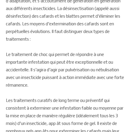
d'adaptation, et s'accoutument de génération en génération
aux différents insecticides. La désinsectisation (appelé aussi
désinfection) des cafards et les blattes permet d'éliminer les
cafards. Les moyens d'extermination des cafards sont en
perpétuelles évolutions. Il faut distinguer deux types de
traitements :
Le traitement de choc qui permet de répondre à une
importante infestation qui peut être exceptionnelle et ou
accidentelle. Il s'agira d'agir par pulvérisation ou nébulisation
avec un insecticide puissant à action immédiate avec une forte
rémanence.
Les traitements curatifs de long terme ou préventif qui
consistent à exterminer une infestation faible ou moyenne par
la mise en place de manière régulière (idéalement tous les 3
mois) d'un insecticide, app ât sous forme de gel. Il existe de
nombreux gels app âts pour exterminer les cafards mais leur