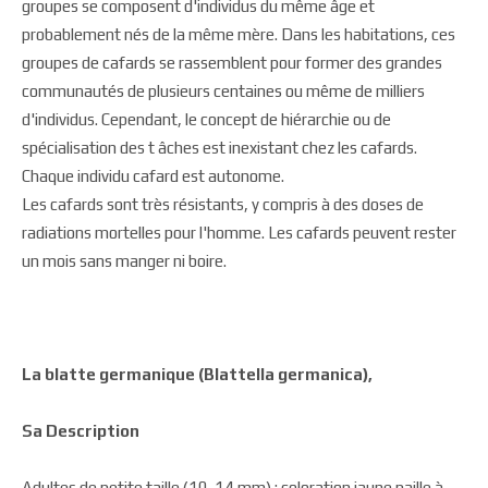
groupes se composent d'individus du même âge et
probablement nés de la même mère. Dans les habitations, ces
groupes de cafards se rassemblent pour former des grandes
communautés de plusieurs centaines ou même de milliers
d'individus. Cependant, le concept de hiérarchie ou de
spécialisation des t âches est inexistant chez les cafards.
Chaque individu cafard est autonome.
Les cafards sont très résistants, y compris à des doses de
radiations mortelles pour l'homme. Les cafards peuvent rester
un mois sans manger ni boire.
La blatte germanique (Blattella germanica),
Sa Description
Adultes de petite taille (10-14 mm) ; coloration jaune paille à