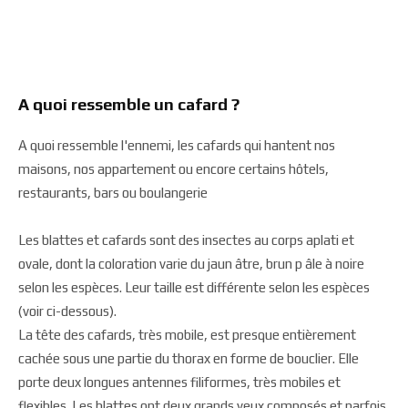
A quoi ressemble un cafard ?
A quoi ressemble l'ennemi, les cafards qui hantent nos
maisons, nos appartement ou encore certains hôtels,
restaurants, bars ou boulangerie
Les blattes et cafards sont des insectes au corps aplati et
ovale, dont la coloration varie du jaun âtre, brun p âle à noire
selon les espèces. Leur taille est différente selon les espèces
(voir ci-dessous).
La tête des cafards, très mobile, est presque entièrement
cachée sous une partie du thorax en forme de bouclier. Elle
porte deux longues antennes filiformes, très mobiles et
flexibles. Les blattes ont deux grands yeux composés et parfois