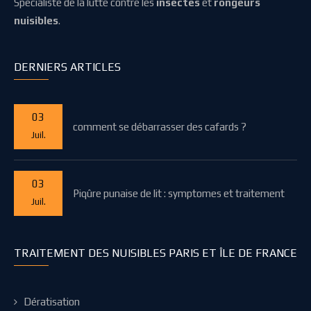
Spécialiste de la lutte contre les
insectes
et
rongeurs
nuisibles
.
DERNIERS ARTICLES
03
comment se débarrasser des cafards ?
Juil.
03
Piqûre punaise de lit : symptomes et traitement
Juil.
TRAITEMENT DES NUISIBLES PARIS ET ÎLE DE FRANCE
Dératisation