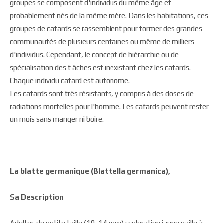
groupes se composent d'individus du même âge et
probablement nés de la même mère. Dans les habitations, ces
groupes de cafards se rassemblent pour former des grandes
communautés de plusieurs centaines ou même de milliers
d'individus. Cependant, le concept de hiérarchie ou de
spécialisation des t âches est inexistant chez les cafards.
Chaque individu cafard est autonome.
Les cafards sont très résistants, y compris à des doses de
radiations mortelles pour l'homme. Les cafards peuvent rester
un mois sans manger ni boire.
La blatte germanique (Blattella germanica),
Sa Description
Adultes de petite taille (10-14 mm) ; coloration jaune paille à