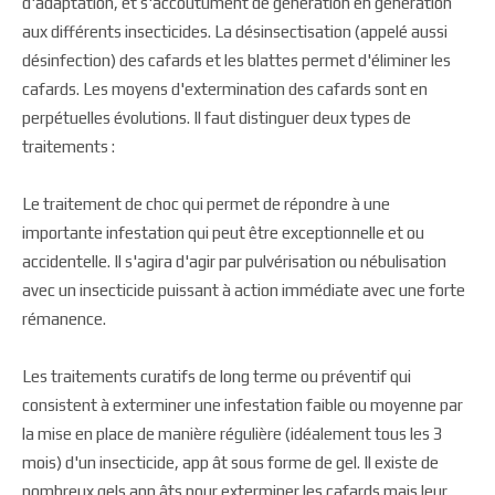
d'adaptation, et s'accoutument de génération en génération
aux différents insecticides. La désinsectisation (appelé aussi
désinfection) des cafards et les blattes permet d'éliminer les
cafards. Les moyens d'extermination des cafards sont en
perpétuelles évolutions. Il faut distinguer deux types de
traitements :
Le traitement de choc qui permet de répondre à une
importante infestation qui peut être exceptionnelle et ou
accidentelle. Il s'agira d'agir par pulvérisation ou nébulisation
avec un insecticide puissant à action immédiate avec une forte
rémanence.
Les traitements curatifs de long terme ou préventif qui
consistent à exterminer une infestation faible ou moyenne par
la mise en place de manière régulière (idéalement tous les 3
mois) d'un insecticide, app ât sous forme de gel. Il existe de
nombreux gels app âts pour exterminer les cafards mais leur