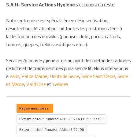
S.A.H- Service Actions Hygiène
s'occupera du reste
Notre entreprise est spécialisée en désinsectisation,
désinfection, dératisation soit toutes les prestations liées à
la destruction des nuisibles (punaises de lit, puces, cafards,
fourmis, guepes, frelons asiatiques etc…).
Services Actions Hygiène à mis au point des méthodes radicales
de lutte et de traitement des punaises de lit. Nous intervenons
à
Paris
,
Val de Marne
,
Hauts de Seine
,
Seine Saint Denis
,
Seine
et Marne
,
Val d'Oise
et
Yvelines
Pages associées :
Exterminateur Punaise ACHERES LA FORET 77760
Exterminateur Punaise AMILLIS 77120