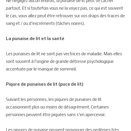
Ne négligez aucun endroit, la punaise de lit peut se cacher
partout. Et si toutefois vous ne la voyez pas, ce qui est souvent
le cas, vous allez peut être retrouver sur vos draps des traces de
sang et / ou d'excréments (tâches noires).
La punaise de lit et la santé
Les punaises de lit ne sont pas vectrices de maladie. Mais elles
sont souvent à l'origine de grande détresse psychologique
accentuée par le manque de sommeil.
Piqure de punaises de lit (puce de lit)
Suivant les personnes, les piqures de punaises de lit
occasionnent plus ou moins de désagrément. Certaines
personnes peuvent être piquées sans s'en apercevoir.
Les piqures de punaise peuvent provoquer des oedèmes très