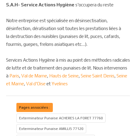
S.A.H- Service Actions Hygiène
s'occupera du reste
Notre entreprise est spécialisée en désinsectisation,
désinfection, dératisation soit toutes les prestations liées à
la destruction des nuisibles (punaises de lit, puces, cafards,
fourmis, guepes, frelons asiatiques etc…).
Services Actions Hygiène à mis au point des méthodes radicales
de lutte et de traitement des punaises de lit. Nous intervenons
à
Paris
,
Val de Marne
,
Hauts de Seine
,
Seine Saint Denis
,
Seine
et Marne
,
Val d'Oise
et
Yvelines
Pages associées :
Exterminateur Punaise ACHERES LA FORET 77760
Exterminateur Punaise AMILLIS 77120