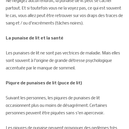
Ne négligez aucun endroit, la punaise de lit peut se cacher
partout. Et si toutefois vous ne la voyez pas, ce qui est souvent
le cas, vous allez peut être retrouver sur vos draps des traces de
sang et / ou d'excréments (tâches noires).
La punaise de lit et la santé
Les punaises de lit ne sont pas vectrices de maladie. Mais elles
sont souvent à l'origine de grande détresse psychologique
accentuée par le manque de sommeil.
Piqure de punaises de lit (puce de lit)
Suivant les personnes, les piqures de punaises de lit
occasionnent plus ou moins de désagrément. Certaines
personnes peuvent être piquées sans s'en apercevoir.
Les piqures de punaise peuvent provoquer des oedèmes très