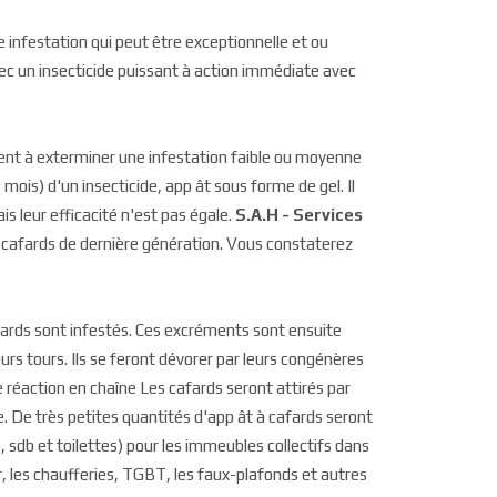
infestation qui peut être exceptionnelle et ou
 avec un insecticide puissant à action immédiate avec
tent à exterminer une infestation faible ou moyenne
mois) d'un insecticide, app ât sous forme de gel. Il
s leur efficacité n'est pas égale.
S.A.H - Services
ti cafards de dernière génération. Vous constaterez
fards sont infestés. Ces excréments sont ensuite
urs tours. Ils se feront dévorer par leurs congénères
e réaction en chaîne Les cafards seront attirés par
e. De très petites quantités d'app ât à cafards seront
 sdb et toilettes) pour les immeubles collectifs dans
, les chaufferies, TGBT, les faux-plafonds et autres