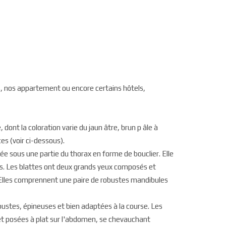
s, nos appartement ou encore certains hôtels,
 dont la coloration varie du jaun âtre, brun p âle à
ces (voir ci-dessous).
e sous une partie du thorax en forme de bouclier. Elle
les. Les blattes ont deux grands yeux composés et
. Elles comprennent une paire de robustes mandibules
bustes, épineuses et bien adaptées à la course. Les
 et posées à plat sur l'abdomen, se chevauchant