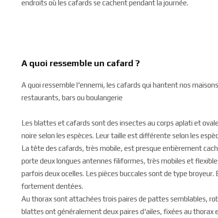
endroits où les cafards se cachent pendant la journée.
A quoi ressemble un cafard ?
A quoi ressemble l'ennemi, les cafards qui hantent nos maison
restaurants, bars ou boulangerie
Les blattes et cafards sont des insectes au corps aplati et ovale,
noire selon les espèces. Leur taille est différente selon les espè
La tête des cafards, très mobile, est presque entièrement caché
porte deux longues antennes filiformes, très mobiles et flexib
parfois deux ocelles. Les pièces buccales sont de type broyeur
fortement dentées.
Au thorax sont attachées trois paires de pattes semblables, ro
blattes ont généralement deux paires d'ailes, fixées au thorax