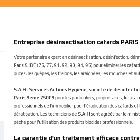
Entreprise désinsectisation cafards PARI
Votre partenaire expert en désinsectisation, désinfection, dé
Paris & IDF (75, 77, 91, 92, 93, 94, 95) pour éliminer les cafards,
puces, les guêpes, les frelons, les araignées, les mouches et aut
S.A.H- Services Actions Hygiène, société de désinfecti
Paris 9eme 75009
pour les particuliers, propriétaires, locatai
professionnels de l'immobilier pour l'éradication des cafards e
dératisation. Les techniciens de
S.A.H
sont agréés par le ministè
pèche pour l'utilisation des produits biocides professionnels.
La garantie d'un traitement efficace contre