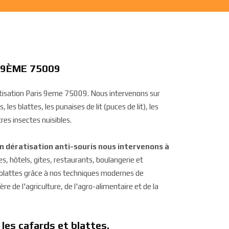
S 9ÈME 75009
ratisation Paris 9eme 75009. Nous intervenons sur
 les blattes, les punaises de lit (puces de lit), les
res insectes nuisibles.
on dératisation anti-souris nous intervenons à
res, hôtels, gites, restaurants, boulangerie et
t blattes grâce à nos techniques modernes de
re de l'agriculture, de l'agro-alimentaire et de la
 les cafards et blattes.