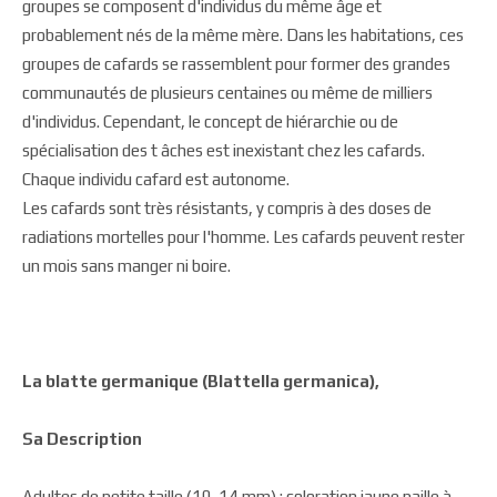
groupes se composent d'individus du même âge et
probablement nés de la même mère. Dans les habitations, ces
groupes de cafards se rassemblent pour former des grandes
communautés de plusieurs centaines ou même de milliers
d'individus. Cependant, le concept de hiérarchie ou de
spécialisation des t âches est inexistant chez les cafards.
Chaque individu cafard est autonome.
Les cafards sont très résistants, y compris à des doses de
radiations mortelles pour l'homme. Les cafards peuvent rester
un mois sans manger ni boire.
La blatte germanique (Blattella germanica),
Sa Description
Adultes de petite taille (10-14 mm) ; coloration jaune paille à