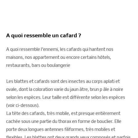
A quoi ressemble un cafard ?
A quoi ressemble l'ennemi, les cafards qui hantent nos
maisons, nos appartement ou encore certains hôtels,
restaurants, bars ou boulangerie
Les blattes et cafards sont des insectes au corps aplati et
ovale, dont la coloration varie du jaun âtre, brun p âle à noire
selon les espèces. Leur taille est différente selon les espèces
(voir ci-dessous).
La tête des cafards, très mobile, est presque entièrement
cachée sous une partie du thorax en forme de bouclier. Elle
porte deux longues antennes filiformes, très mobiles et
flexibles. Les blattes ont deux grands yeux composés et parfois