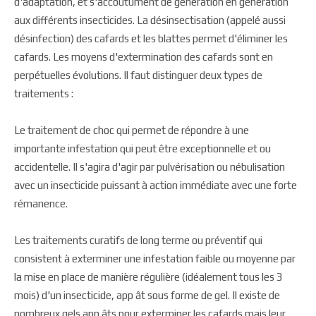
d'adaptation, et s'accoutument de génération en génération
aux différents insecticides. La désinsectisation (appelé aussi
désinfection) des cafards et les blattes permet d'éliminer les
cafards. Les moyens d'extermination des cafards sont en
perpétuelles évolutions. Il faut distinguer deux types de
traitements :
Le traitement de choc qui permet de répondre à une
importante infestation qui peut être exceptionnelle et ou
accidentelle. Il s'agira d'agir par pulvérisation ou nébulisation
avec un insecticide puissant à action immédiate avec une forte
rémanence.
Les traitements curatifs de long terme ou préventif qui
consistent à exterminer une infestation faible ou moyenne par
la mise en place de manière régulière (idéalement tous les 3
mois) d'un insecticide, app ât sous forme de gel. Il existe de
nombreux gels app âts pour exterminer les cafards mais leur