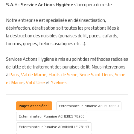
S.A.H- Service Actions Hygiène
s'occupera du reste
Notre entreprise est spécialisée en désinsectisation,
désinfection, dératisation soit toutes les prestations liées à
la destruction des nuisibles (punaises de lit, puces, cafards,
fourmis, guepes, frelons asiatiques etc…).
Services Actions Hygiène à mis au point des méthodes radicales
de lutte et de traitement des punaises de lit. Nous intervenons
à
Paris
,
Val de Marne
,
Hauts de Seine
,
Seine Saint Denis
,
Seine
et Marne
,
Val d'Oise
et
Yvelines
Pages associées :
Exterminateur Punaise ABLIS 78660
Exterminateur Punaise ACHERES 78260
Exterminateur Punaise ADAINVILLE 78113