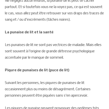
Ne négligez aucun endroit, la punaise de lit peut se cacher
partout. Et si toutefois vous ne la voyez pas, ce qui est souvent
le cas, vous allez peut être retrouver sur vos draps des traces de
sang et / ou d'excréments (tâches noires).
La punaise de lit et la santé
Les punaises de lit ne sont pas vectrices de maladie. Mais elles
sont souvent à l'origine de grande détresse psychologique
accentuée par le manque de sommeil.
Piqure de punaises de lit (puce de lit)
Suivant les personnes, les piqures de punaises de lit
occasionnent plus ou moins de désagrément. Certaines
personnes peuvent être piquées sans s'en apercevoir.
Les piqures de punaise peuvent provoquer des oedèmes très