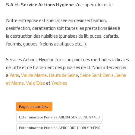
S.A.H- Service Actions Hygiène
s'occupera du reste
Notre entreprise est spécialisée en désinsectisation,
désinfection, dératisation soit toutes les prestations liées à
la destruction des nuisibles (punaises de lit, puces, cafards,
fourmis, guepes, frelons asiatiques etc…).
Services Actions Hygiène à mis au point des méthodes radicales
de lutte et de traitement des punaises de lit. Nous intervenons
à
Paris
,
Val de Marne
,
Hauts de Seine
,
Seine Saint Denis
,
Seine
et Marne
,
Val d'Oise
et
Yvelines
Pages associées :
Exterminateur Punaise ABLON SUR SEINE 94480
Exterminateur Punaise AEROPORT D'ORLY 94390