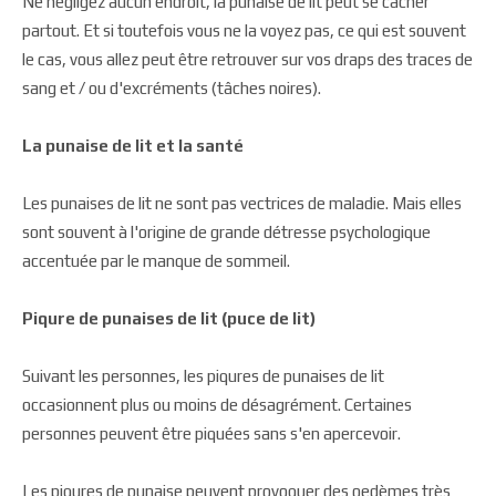
Ne négligez aucun endroit, la punaise de lit peut se cacher
partout. Et si toutefois vous ne la voyez pas, ce qui est souvent
le cas, vous allez peut être retrouver sur vos draps des traces de
sang et / ou d'excréments (tâches noires).
La punaise de lit et la santé
Les punaises de lit ne sont pas vectrices de maladie. Mais elles
sont souvent à l'origine de grande détresse psychologique
accentuée par le manque de sommeil.
Piqure de punaises de lit (puce de lit)
Suivant les personnes, les piqures de punaises de lit
occasionnent plus ou moins de désagrément. Certaines
personnes peuvent être piquées sans s'en apercevoir.
Les piqures de punaise peuvent provoquer des oedèmes très